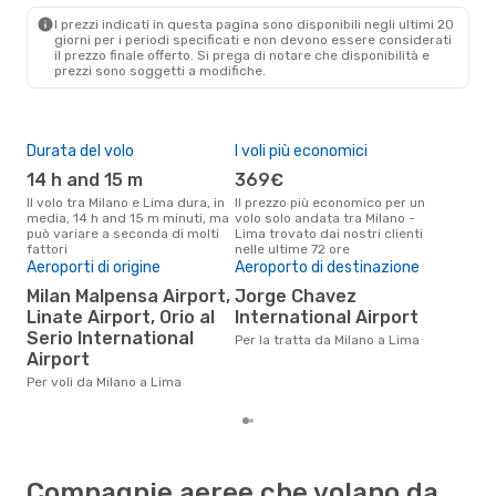
LIM
- MIL
I prezzi indicati in questa pagina sono disponibili negli ultimi 20
giorni per i periodi specificati e non devono essere considerati
il ​​prezzo finale offerto. Si prega di notare che disponibilità e
prezzi sono soggetti a modifiche.
Durata del volo
I voli più economici
Alt
14 h and 15 m
369€
ap
Il volo tra Milano e Lima dura, in
Il prezzo più economico per un
Secondo i dati della nostra
media, 14 h and 15 m minuti, ma
volo solo andata tra Milano -
rice
può variare a seconda di molti
Lima trovato dai nostri clienti
punt
fattori
nelle ultime 72 ore
Lima
Il 
Aeroporti di origine
Aeroporto di destinazione
pre
Milan Malpensa Airport,
Jorge Chavez
a
Linate Airport, Orio al
International Airport
Serio International
Secondo i nostri dati reali
Per la tratta da Milano a Lima
set
Airport
gett
Per voli da Milano a Lima
per
Compagnie aeree che volano da