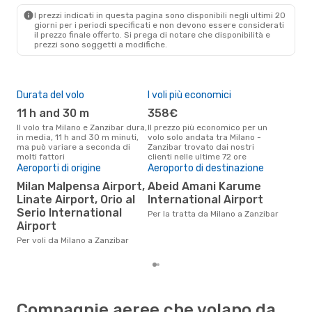
ZNZ
- MIL
I prezzi indicati in questa pagina sono disponibili negli ultimi 20
giorni per i periodi specificati e non devono essere considerati
il ​​prezzo finale offerto. Si prega di notare che disponibilità e
prezzi sono soggetti a modifiche.
Durata del volo
I voli più economici
Alt
11 h and 30 m
358€
ap
Il volo tra Milano e Zanzibar dura,
Il prezzo più economico per un
Secondo i dati della nostra
in media, 11 h and 30 m minuti,
volo solo andata tra Milano -
rice
ma può variare a seconda di
Zanzibar trovato dai nostri
punt
molti fattori
clienti nelle ultime 72 ore
Zanz
Pre
Aeroporti di origine
Aeroporto di destinazione
51
Milan Malpensa Airport,
Abeid Amani Karume
Linate Airport, Orio al
International Airport
Il prezzo medio di un volo Milano
- Z
Serio International
Per la tratta da Milano a Zanzibar
sola
Airport
prez
Per voli da Milano a Zanzibar
Compagnie aeree che volano da