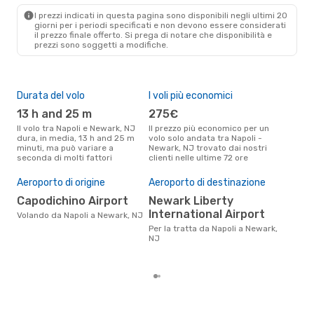
Gio 10 Set
- Lun 14 Set
I prezzi indicati in questa pagina sono disponibili negli ultimi 20
Scandinavian Airlines
2 Scali
giorni per i periodi specificati e non devono essere considerati
NAP
- EWR
il ​​prezzo finale offerto. Si prega di notare che disponibilità e
Scandinavian Airlines
prezzi sono soggetti a modifiche.
1 Scalo
EWR
- NAP
Durata del volo
I voli più economici
Alt
13 h and 25 m
275€
ap
Il volo tra Napoli e Newark, NJ
Il prezzo più economico per un
Secondo i dati della nostra
dura, in media, 13 h and 25 m
volo solo andata tra Napoli -
rice
minuti, ma può variare a
Newark, NJ trovato dai nostri
punt
seconda di molti fattori
clienti nelle ultime 72 ore
Newa
Il 
pre
Aeroporto di origine
Aeroporto di destinazione
d
Capodichino Airport
Newark Liberty
International Airport
Secondo i nostri dati reali
Volando da Napoli a Newark, NJ
nov
Per la tratta da Napoli a Newark,
gett
NJ
per
Napo