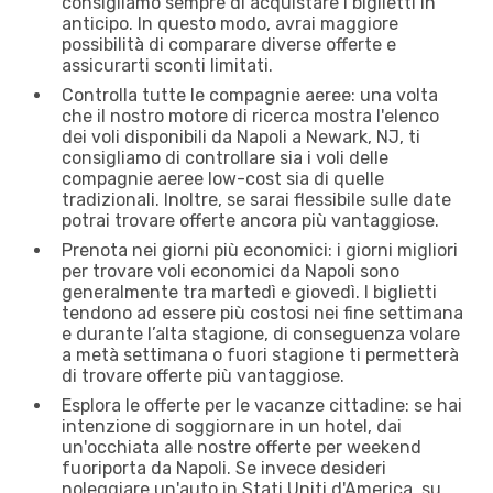
consigliamo sempre di acquistare i biglietti in
anticipo. In questo modo, avrai maggiore
possibilità di comparare diverse offerte e
assicurarti sconti limitati.
Controlla tutte le compagnie aeree: una volta
che il nostro motore di ricerca mostra l'elenco
dei voli disponibili da Napoli a Newark, NJ, ti
consigliamo di controllare sia i voli delle
compagnie aeree low-cost sia di quelle
tradizionali. Inoltre, se sarai flessibile sulle date
potrai trovare offerte ancora più vantaggiose.
Prenota nei giorni più economici: i giorni migliori
per trovare voli economici da Napoli sono
generalmente tra martedì e giovedì. I biglietti
tendono ad essere più costosi nei fine settimana
e durante l’alta stagione, di conseguenza volare
a metà settimana o fuori stagione ti permetterà
di trovare offerte più vantaggiose.
Esplora le offerte per le vacanze cittadine: se hai
intenzione di soggiornare in un hotel, dai
un'occhiata alle nostre offerte per weekend
fuoriporta da Napoli. Se invece desideri
noleggiare un'auto in Stati Uniti d'America, su