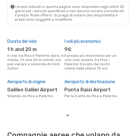
PMO
- PSA
I prezzi indicati in questa pagina sono disponibili negli ultimi 20
giorni per i periodi specificati e non devono essere considerati
il ​​prezzo finale offerto. Si prega di notare che disponibilità e
prezzi sono soggetti a modifiche.
Durata del volo
I voli più economici
Alt
1 h and 20 m
9€
ap
Il volo tra Pisa e Palermo dura, in
Il prezzo più economico per un
Secondo i dati della nostra
media, 1 h and 20 m minuti, ma
volo solo andata tra Pisa -
rice
può variare a seconda di molti
Palermo trovato dai nostri
punt
fattori
clienti nelle ultime 72 ore
Pale
Pre
9
Aeroporto di origine
Aeroporto di destinazione
Il prezzo medio di un volo Pisa -
Galileo Galilei Airport
Punta Raisi Airport
Pal
sola
Volando da Pisa a Palermo
Per la tratta da Pisa a Palermo
prez
Compagnie aeree che volano da