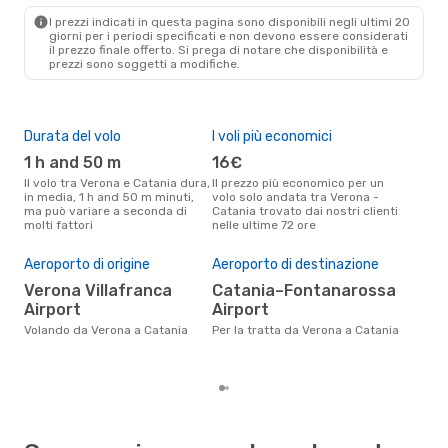
CTA
- VRN
I prezzi indicati in questa pagina sono disponibili negli ultimi 20
giorni per i periodi specificati e non devono essere considerati
il ​​prezzo finale offerto. Si prega di notare che disponibilità e
prezzi sono soggetti a modifiche.
Durata del volo
I voli più economici
Alt
1 h and 50 m
16€
ap
Il volo tra Verona e Catania dura,
Il prezzo più economico per un
Secondo i dati della nostra
in media, 1 h and 50 m minuti,
volo solo andata tra Verona -
rice
ma può variare a seconda di
Catania trovato dai nostri clienti
punt
molti fattori
nelle ultime 72 ore
Cata
Pre
Aeroporto di origine
Aeroporto di destinazione
81
Verona Villafranca
Catania–Fontanarossa
Il prezzo medio di un volo Verona
Airport
Airport
- C
sola
Volando da Verona a Catania
Per la tratta da Verona a Catania
prez