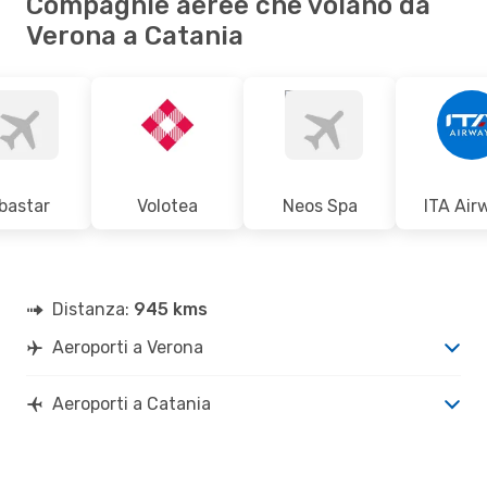
Compagnie aeree che volano da
Verona a Catania
bastar
Volotea
Neos Spa
ITA Air
Distanza:
945 kms
Aeroporti a Verona
Aeroporti a Catania