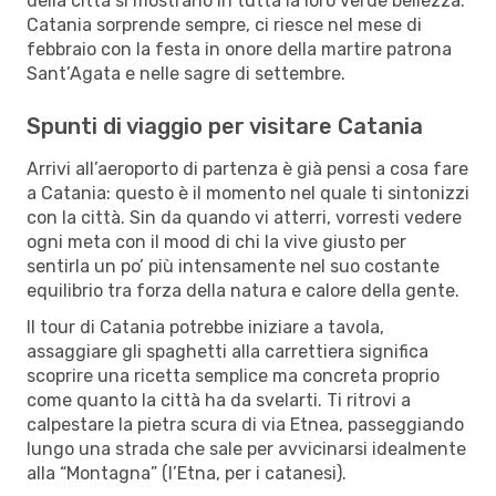
della città si mostrano in tutta la loro verde bellezza.
Catania sorprende sempre, ci riesce nel mese di
febbraio con la festa in onore della martire patrona
Sant’Agata e nelle sagre di settembre.
Spunti di viaggio per visitare Catania
Arrivi all’aeroporto di partenza è già pensi a cosa fare
a Catania: questo è il momento nel quale ti sintonizzi
con la città. Sin da quando vi atterri, vorresti vedere
ogni meta con il mood di chi la vive giusto per
sentirla un po’ più intensamente nel suo costante
equilibrio tra forza della natura e calore della gente.
Il tour di Catania potrebbe iniziare a tavola,
assaggiare gli spaghetti alla carrettiera significa
scoprire una ricetta semplice ma concreta proprio
come quanto la città ha da svelarti. Ti ritrovi a
calpestare la pietra scura di via Etnea, passeggiando
lungo una strada che sale per avvicinarsi idealmente
alla “Montagna” (l’Etna, per i catanesi).