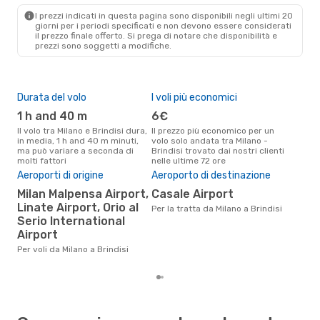
BDS
- MIL
I prezzi indicati in questa pagina sono disponibili negli ultimi 20
giorni per i periodi specificati e non devono essere considerati
il ​​prezzo finale offerto. Si prega di notare che disponibilità e
prezzi sono soggetti a modifiche.
Durata del volo
I voli più economici
Alt
1 h and 40 m
6€
ap
Il volo tra Milano e Brindisi dura,
Il prezzo più economico per un
Secondo i dati della nostra
in media, 1 h and 40 m minuti,
volo solo andata tra Milano -
rice
ma può variare a seconda di
Brindisi trovato dai nostri clienti
punt
molti fattori
nelle ultime 72 ore
Brin
Aeroporti di origine
Aeroporto di destinazione
Pre
Milan Malpensa Airport,
Casale Airport
78
Linate Airport, Orio al
Per la tratta da Milano a Brindisi
Il prezzo medio di un volo Milano
Serio International
- Br
sola
Airport
prez
Per voli da Milano a Brindisi