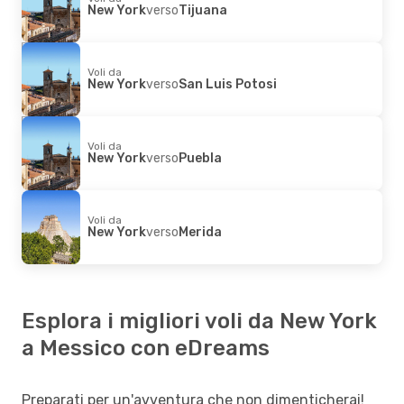
New York
verso
Tijuana
Voli da
New York
verso
San Luis Potosi
Voli da
New York
verso
Puebla
Voli da
New York
verso
Merida
Esplora i migliori voli da New York
a Messico con eDreams
Preparati per un'avventura che non dimenticherai!