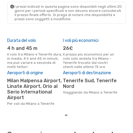
TCI
- MIL
I prezzi indicati in questa pagina sono disponibili negli ultimi 20
giorni per i periodi specificati e non devono essere considerati
il ​​prezzo finale offerto. Si prega di notare che disponibilità e
prezzi sono soggetti a modifiche.
Durata del volo
I voli più economici
Alt
4 h and 45 m
26€
ap
Il volo tra Milano e Tenerife dura,
Il prezzo più economico per un
Secondo i dati della nostra
in media, 4 h and 45 m minuti,
volo solo andata tra Milano -
rice
ma può variare a seconda di
Tenerife trovato dai nostri
punt
molti fattori
clienti nelle ultime 72 ore
Tene
Aeroporti di origine
Aeroporti di destinazione
Pre
Milan Malpensa Airport,
Tenerife Sud, Tenerife
95
Linate Airport, Orio al
Nord
Il prezzo medio di un volo Milano
Serio International
- T
Viaggiando da Milano a Tenerife
sola
Airport
prez
Per voli da Milano a Tenerife