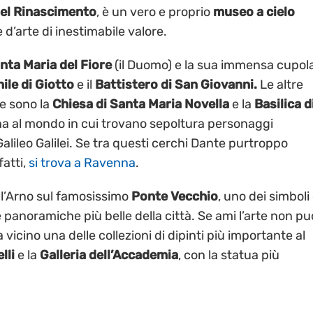
del Rinascimento
, è un vero e proprio
museo a cielo
re d’arte di inestimabile valore.
nta Maria del Fiore
(il Duomo) e la sua immensa cupol
le di Giotto
e il
Battistero di San Giovanni.
Le altre
e sono la
Chiesa di
Santa Maria Novella
e la
Basilica d
na al mondo in cui trovano sepoltura personaggi
lileo Galilei. Se tra questi cerchi Dante purtroppo
nfatti,
si trova a Ravenna
.
l’Arno sul famosissimo
Ponte Vecchio
, uno dei simboli 
e panoramiche più belle della città. Se ami l’arte non pu
vicino una delle collezioni di dipinti più importante al
elli
e la
Galleria dell’Accademia
, con la statua più