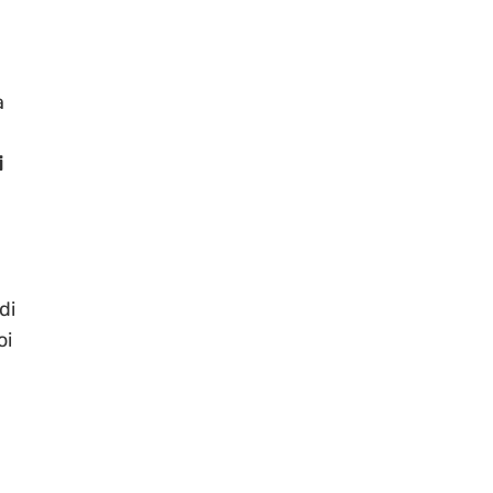
a
i
di
oi