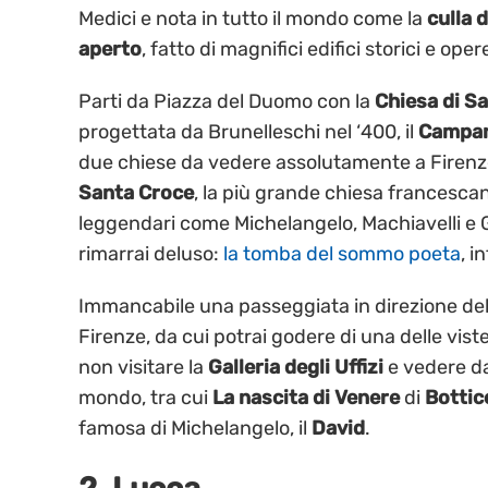
Medici e nota in tutto il mondo come la
culla 
aperto
, fatto di magnifici edifici storici e ope
Parti da Piazza del Duomo con la
Chiesa di Sa
progettata da Brunelleschi nel ‘400, il
Campani
due chiese da vedere assolutamente a Firenz
Santa Croce
, la più grande chiesa francesca
leggendari come Michelangelo, Machiavelli e Ga
rimarrai deluso:
la tomba del sommo poeta
, i
Immancabile una passeggiata in direzione del
Firenze, da cui potrai godere di una delle vist
non visitare la
Galleria degli Uffizi
e vedere da 
mondo, tra cui
La nascita di Venere
di
Bottic
famosa di Michelangelo, il
David
.