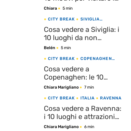
città
Chiara
5 min
CITY BREAK
SIVIGLIA
SPAGNA
Cosa vedere a Siviglia: i
10 luoghi da non
perdere
Belén
5 min
CITY BREAK
COPENAGHEN
DANIMARCA
Cosa vedere a
Copenaghen: le 10
attrazioni da non
Chiara Marigliano
7 min
perdere
CITY BREAK
ITALIA
RAVENNA
Cosa vedere a Ravenna:
i 10 luoghi e attrazioni
da non perdere
Chiara Marigliano
6 min