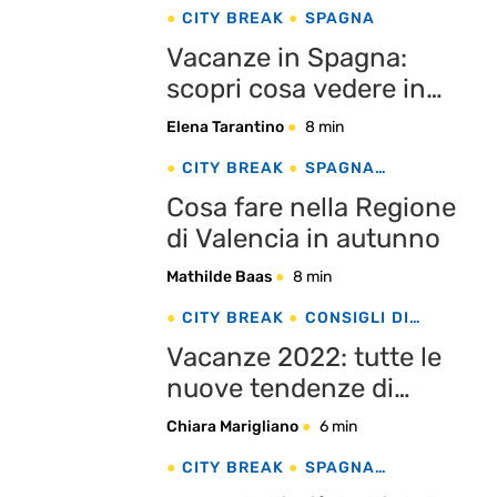
CITY BREAK
SPAGNA
Vacanze in Spagna:
scopri cosa vedere in
Catalogna!
Elena Tarantino
8 min
CITY BREAK
SPAGNA
VALENCIA
Cosa fare nella Regione
di Valencia in autunno
Mathilde Baas
8 min
CITY BREAK
CONSIGLI DI
VIAGGIO
MULTIDESTINAZIONE
Vacanze 2022: tutte le
nuove tendenze di
viaggio secondo
Chiara Marigliano
6 min
eDreams
CITY BREAK
SPAGNA
VALENCIA