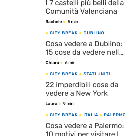
I 7 castelli più belli della
Comunità Valenciana
Rachele
5 min
CITY BREAK
DUBLINO
IRLANDA
Cosa vedere a Dublino:
15 cose da vedere nella
capitale irlandese
Chiara
6 min
CITY BREAK
STATI UNITI
22 imperdibili cose da
vedere a New York
Laura
9 min
CITY BREAK
ITALIA
PALERMO
Cosa vedere a Palermo:
10 motivi per visitare la