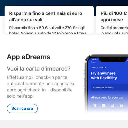
Risparmia fino a centinaia di euro
Più di 100 €
all'anno sui voli
ogni mese
Risparmia fino a 80 € sui voli e 270 € sugli
Codici promozio
hotel. Noleggia auto da 12 €/giorno e trova
in aggiunta ai 
treni al prezzo più basso
App eDreams
Vuoi la carta d'imbarco?
Effettuiamo il check-in per te
automaticamente non appena si
apre ogni check-in - disponibile
solo nell'app.
Scarica ora