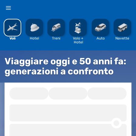
%
Voli
Hotel
Treni
Volo + 
Auto
Navette
Hotel
Viaggiare oggi e 50 anni fa:
generazioni a confronto