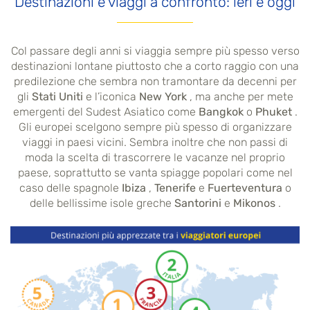
Destinazioni e viaggi a confronto: ieri e oggi
Col passare degli anni si viaggia sempre più spesso verso
destinazioni lontane piuttosto che a corto raggio con una
predilezione che sembra non tramontare da decenni per
gli
Stati Uniti
e l’iconica
New York
, ma anche per mete
emergenti del Sudest Asiatico come
Bangkok
o
Phuket
.
Gli europei scelgono sempre più spesso di organizzare
viaggi in paesi vicini. Sembra inoltre che non passi di
moda la scelta di trascorrere le vacanze nel proprio
paese, soprattutto se vanta spiagge popolari come nel
caso delle spagnole
Ibiza
,
Tenerife
e
Fuerteventura
o
delle bellissime isole greche
Santorini
e
Mikonos
.