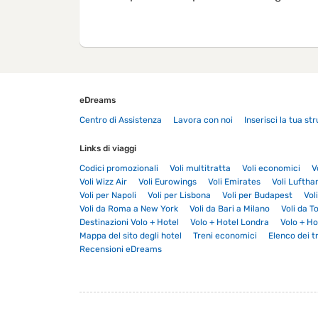
eDreams
Centro di Assistenza
Lavora con noi
Inserisci la tua st
Links di viaggi
Codici promozionali
Voli multitratta
Voli economici
V
Voli Wizz Air
Voli Eurowings
Voli Emirates
Voli Luftha
Voli per Napoli
Voli per Lisbona
Voli per Budapest
Vol
Voli da Roma a New York
Voli da Bari a Milano
Voli da T
Destinazioni Volo + Hotel
Volo + Hotel Londra
Volo + Ho
Mappa del sito degli hotel
Treni economici
Elenco dei t
Recensioni eDreams