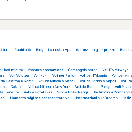
ruttura
Pubblicità
Blog
La nostra App
Garanzia miglior prezzo
Buono 
oli last minute
Vacanze economiche
Compagnie aeree
Voli ITA Airways
nsa
Voli Volotea
Voli KLM
Voli per Parigi
Voli per l'Albania
Voli per Am
i da Palermo a Roma
Voli da Milano a Napoli
Voli da Torino a Napoli
Voli R
orino a Catania
Voli da Milano a New York
Voli da Roma a Parigi
Voli Milan
tel Tenerife
Volo + Hotel Ibiza
Volo + Hotel Parigi
Destinazioni Compagni
reni
Momento migliore per prenotare voli
Informazioni su eDreams
Notizi