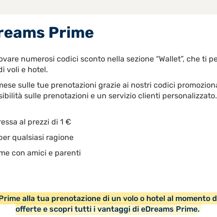
Dreams Prime
vare numerosi codici sconto nella sezione “Wallet”, che ti 
 voli e hotel.
 mese sulle tue prenotazioni grazie ai nostri codici promozio
ssibilità sulle prenotazioni e un servizio clienti personalizzat
ressa al prezzi di 1 €
per qualsiasi ragione
ime con amici e parenti
e Prime alla tua prenotazione di un volo o hotel al momento 
offerte e scopri tutti i vantaggi di eDreams Prime.