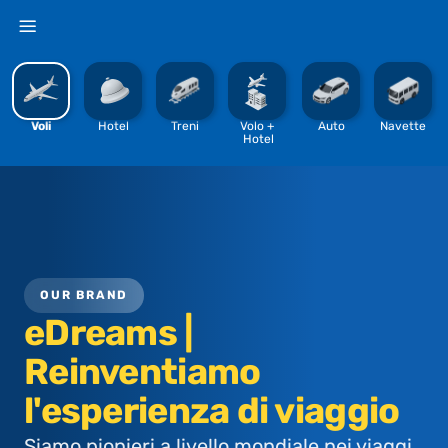
%
Voli
Hotel
Treni
Volo + 
Auto
Navette
Hotel
OUR BRAND
eDreams |
Reinventiamo
l'esperienza di viaggio
Siamo pionieri a livello mondiale nei viaggi