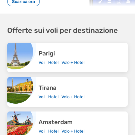
aiutano i partner a fornire valore aggiunto ai
Scarica ora
propri utenti, beneficiando al contempo
dell'ampio inventario, della tecnologia e della
portata di eDreams.
Offerte sui voli per destinazione
Contatto:
[email protected]
Parigi
Voli
Hotel
Volo + Hotel
Tirana
Voli
Hotel
Volo + Hotel
Amsterdam
Voli
Hotel
Volo + Hotel