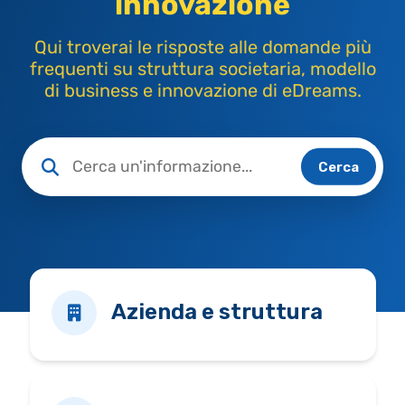
innovazione
Qui troverai le risposte alle domande più
frequenti su struttura societaria, modello
di business e innovazione di eDreams.
Cerca
Azienda e struttura