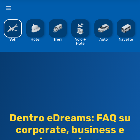
%
Voli
Hotel
Treni
Volo + 
Auto
Navette
Hotel
Dentro eDreams: FAQ su
corporate, business e