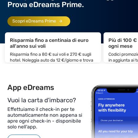
Data la grande quantità di dati sul
Prova eDreams Prime.
comportamento degli utenti, tutti i fattori
delle campagne si basano su dati interni
Scopri eDreams Prime
relativi a mercati, tempistiche, durata,
tendenze e profilo dell'utente.
Risparmia fino a centinaia di euro
Più di 100 €
all'anno sui voli
ogni mese
Inoltre, tramite il nostro Programma di
Risparmia fino a 80 € sui voli e 270 € sugli
Codici promozio
hotel. Noleggia auto da 12 €/giorno e trova
in aggiunta ai 
Affiliazione, i partner possono condividere le
treni al prezzo più basso
offerte di eDreams sui propri siti, permettendo
al pubblico di scoprire le migliori occasioni di
App eDreams
viaggio e guadagnando commissioni su ogni
vendita generata.
Vuoi la carta d'imbarco?
Effettuiamo il check-in per te
Sviluppiamo inoltre partnership strategiche
automaticamente non appena si
apre ogni check-in - disponibile
con una vasta gamma di piattaforme digitali e
solo nell'app.
aziende, creando soluzioni integrate che